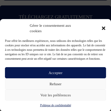
TÉLÉCHARGEZ GRATUITEMENT
L’APPLICATION TVBA !
Gérer le consentement aux
cookies
Pour offrir les meilleures expériences, nous utilisons des technologies telles que les
cookies pour stocker et/ou accéder aux informations des appareils. Le fait de consentir
à ces technologies nous permettra de traiter des données telles que le comportement de
SUIVEZ-NOUS !
navigation ou les ID uniques sur ce site. Le fait de ne pas consentir ou de retirer son
consentement peut avoir un effet négatif sur certaines caractéristiques et fonctions.
Charte de publication
-
Mentions légales
-
Accessibilité
-
Politique de confidentialité
-
Plan
Accepter
de site
-
SIBA
© 2026 création
Compos'it.
Refuser
Voir les préférences
Politique de confidentialité
ACTUS
ÉMISSIONS
AGENDA
WEBCAMS