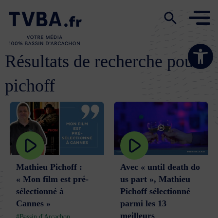
Ouvrir la ba
Résultats de recherche pour :
pichoff
Mathieu Pichoff :
Avec « until death do
« Mon film est pré-
us part », Mathieu
sélectionné à
Pichoff sélectionné
Cannes »
parmi les 13
meilleurs
#Bassin d'Arcachon